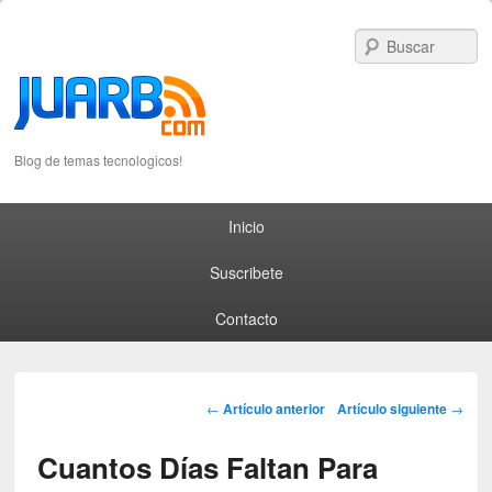
S
Blog de temas tecnologicos!
Primary menu
Skip to primary content
Skip to secondary content
Inicio
Suscribete
Contacto
Post navigation
←
Artículo anterior
Artículo siguiente
→
Cuantos Días Faltan Para