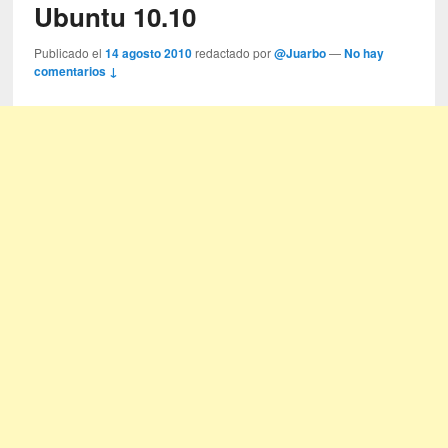
Ubuntu 10.10
Publicado el
14 agosto 2010
redactado por
@Juarbo
—
No hay
comentarios ↓