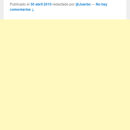
Publicado el
30 abril 2010
redactado por
@Juarbo
—
No hay
comentarios ↓