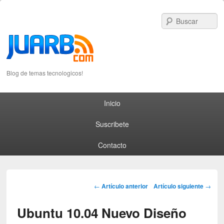
S
Blog de temas tecnologicos!
Primary menu
Skip to primary content
Skip to secondary content
Inicio
Suscribete
Contacto
Post navigation
←
Artículo anterior
Artículo siguiente
→
Ubuntu 10.04 Nuevo Diseño