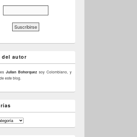
 del autor
 es
Julian Bohorquez
soy Colombiano, y
 de este blog.
rías