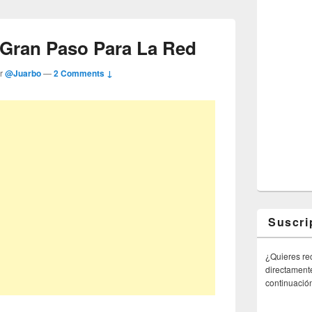
n Gran Paso Para La Red
or
@Juarbo
—
2 Comments ↓
Suscri
¿Quieres rec
directamente
continuació