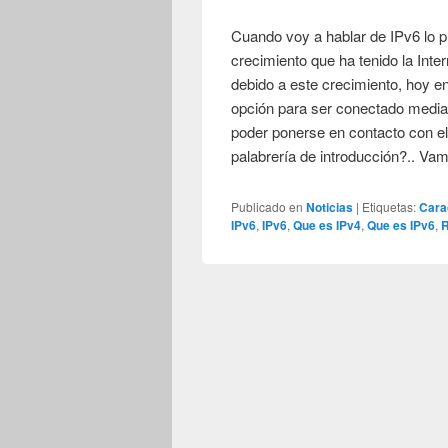
Cuando voy a hablar de IPv6 lo p
crecimiento que ha tenido la Inte
debido a este crecimiento, hoy en
opción para ser conectado median
poder ponerse en contacto con e
palabrería de introducción?.. Va
Publicado en
Noticias
|
Etiquetas:
Cara
IPv6
,
IPv6
,
Que es IPv4
,
Que es IPv6
,
R