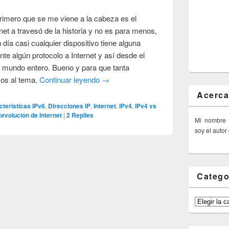
rimero que se me viene a la cabeza es el
rnet a travesó de la historia y no es para menos,
 día casi cualquier dispositivo tiene alguna
te algún protocolo a Internet y así desde el
l mundo entero. Bueno y para que tanta
mos al tema.
Continuar leyendo
→
Acerca
cteristicas IPv6
,
Direcciones IP
,
Internet
,
IPv4
,
IPv4 vs
evolucion de Internet
|
2
Replies
Mi nombre
soy el autor
Catego
Categorías