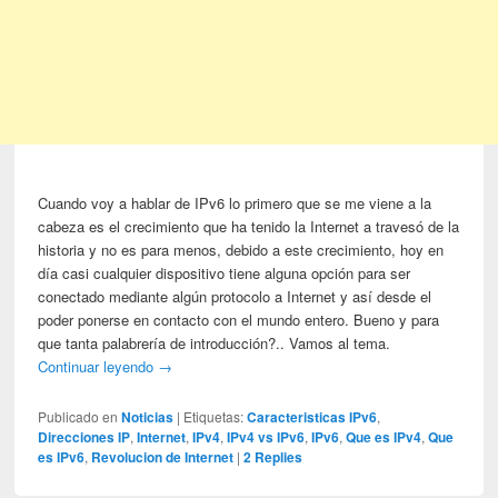
Cuando voy a hablar de IPv6 lo primero que se me viene a la
cabeza es el crecimiento que ha tenido la Internet a travesó de la
historia y no es para menos, debido a este crecimiento, hoy en
día casi cualquier dispositivo tiene alguna opción para ser
conectado mediante algún protocolo a Internet y así desde el
poder ponerse en contacto con el mundo entero. Bueno y para
que tanta palabrería de introducción?.. Vamos al tema.
Continuar leyendo
→
Publicado en
Noticias
|
Etiquetas:
Caracteristicas IPv6
,
Direcciones IP
,
Internet
,
IPv4
,
IPv4 vs IPv6
,
IPv6
,
Que es IPv4
,
Que
es IPv6
,
Revolucion de Internet
|
2
Replies