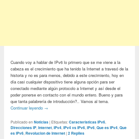
Cuando voy a hablar de IPv6 lo primero que se me viene a la
cabeza es el crecimiento que ha tenido la Internet a travesó de la
historia y no es para menos, debido a este crecimiento, hoy en
día casi cualquier dispositivo tiene alguna opción para ser
conectado mediante algún protocolo a Internet y así desde el
poder ponerse en contacto con el mundo entero. Bueno y para
que tanta palabrería de introducción?.. Vamos al tema.
Continuar leyendo
→
Publicado en
Noticias
|
Etiquetas:
Caracteristicas IPv6
,
Direcciones IP
,
Internet
,
IPv4
,
IPv4 vs IPv6
,
IPv6
,
Que es IPv4
,
Que
es IPv6
,
Revolucion de Internet
|
2
Replies