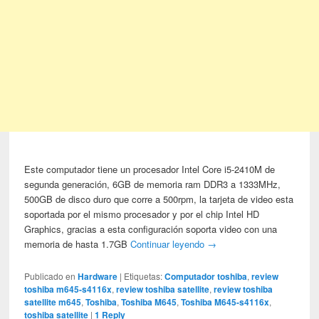
Este computador tiene un procesador Intel Core i5-2410M de
segunda generación, 6GB de memoria ram DDR3 a 1333MHz,
500GB de disco duro que corre a 500rpm, la tarjeta de video esta
soportada por el mismo procesador y por el chip Intel HD
Graphics, gracias a esta configuración soporta video con una
memoria de hasta 1.7GB
Continuar leyendo
→
Publicado en
Hardware
|
Etiquetas:
Computador toshiba
,
review
toshiba m645-s4116x
,
review toshiba satellite
,
review toshiba
satellite m645
,
Toshiba
,
Toshiba M645
,
Toshiba M645-s4116x
,
toshiba satellite
|
1
Reply