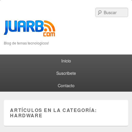
S
Blog de temas tecnologicos!
Primary menu
Skip to primary content
Skip to secondary content
Inicio
Suscribete
Contacto
ARTÍCULOS EN LA CATEGORÍA:
HARDWARE