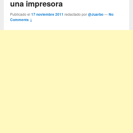
una impresora
Publicado el
17 noviembre 2011
redactado por
@Juarbo
—
No
Comments ↓