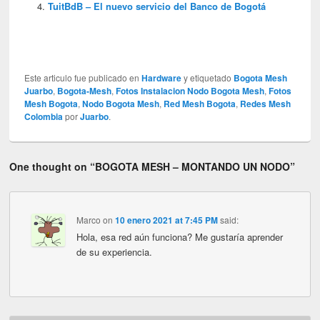
TuitBdB – El nuevo servicio del Banco de Bogotá
Este articulo fue publicado en
Hardware
y etiquetado
Bogota Mesh
Juarbo
,
Bogota-Mesh
,
Fotos Instalacion Nodo Bogota Mesh
,
Fotos
Mesh Bogota
,
Nodo Bogota Mesh
,
Red Mesh Bogota
,
Redes Mesh
Colombia
por
Juarbo
.
One thought on “
BOGOTA MESH – MONTANDO UN NODO
”
Marco
on
10 enero 2021 at 7:45 PM
said:
Hola, esa red aún funciona? Me gustaría aprender
de su experiencia.