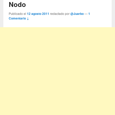
Nodo
Publicado el
12 agosto 2011
redactado por
@Juarbo
—
1
Comentario ↓