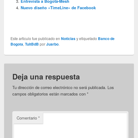
Entrevista a Bogotá-Mesh
Nuevo diseño «TimeLine» de Facebook
Este articulo fue publicado en
Noticias
y etiquetado
Banco de
Bogota
,
TuitBdB
por
Juarbo
.
Deja una respuesta
Tu dirección de correo electrónico no será publicada.
Los
campos obligatorios están marcados con
*
Comentario
*