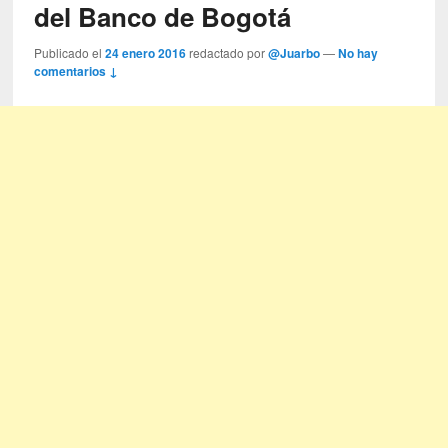
del Banco de Bogotá
Publicado el
24 enero 2016
redactado por
@Juarbo
—
No hay
comentarios ↓