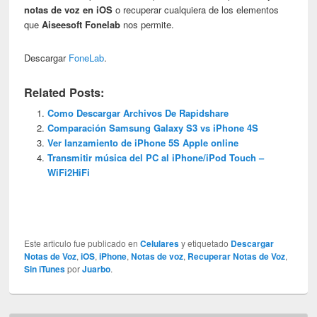
notas de voz en iOS
o recuperar cualquiera de los elementos
que
Aiseesoft Fonelab
nos permite.
Descargar
FoneLab
.
Related Posts:
Como Descargar Archivos De Rapidshare
Comparación Samsung Galaxy S3 vs iPhone 4S
Ver lanzamiento de iPhone 5S Apple online
Transmitir música del PC al iPhone/iPod Touch –
WiFi2HiFi
Este articulo fue publicado en
Celulares
y etiquetado
Descargar
Notas de Voz
,
iOS
,
iPhone
,
Notas de voz
,
Recuperar Notas de Voz
,
Sin iTunes
por
Juarbo
.