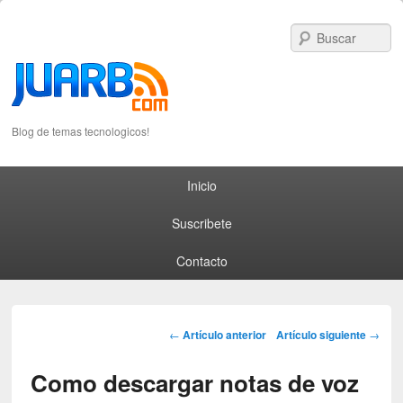
S
Blog de temas tecnologicos!
Primary menu
Skip to primary content
Skip to secondary content
Inicio
Suscribete
Contacto
Post navigation
←
Artículo anterior
Artículo siguiente
→
Como descargar notas de voz