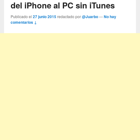
del iPhone al PC sin iTunes
Publicado el
27 junio 2015
redactado por
@Juarbo
—
No hay
comentarios ↓