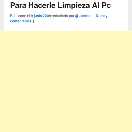
Para Hacerle Limpieza Al Pc
Publicado el
9 junio 2009
redactado por
@Juarbo
—
No hay
comentarios ↓