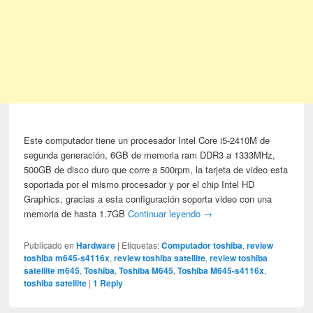
Este computador tiene un procesador Intel Core i5-2410M de
segunda generación, 6GB de memoria ram DDR3 a 1333MHz,
500GB de disco duro que corre a 500rpm, la tarjeta de video esta
soportada por el mismo procesador y por el chip Intel HD
Graphics, gracias a esta configuración soporta video con una
memoria de hasta 1.7GB
Continuar leyendo
→
Publicado en
Hardware
|
Etiquetas:
Computador toshiba
,
review
toshiba m645-s4116x
,
review toshiba satellite
,
review toshiba
satellite m645
,
Toshiba
,
Toshiba M645
,
Toshiba M645-s4116x
,
toshiba satellite
|
1
Reply