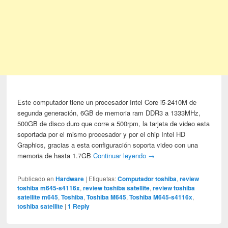
Este computador tiene un procesador Intel Core i5-2410M de
segunda generación, 6GB de memoria ram DDR3 a 1333MHz,
500GB de disco duro que corre a 500rpm, la tarjeta de video esta
soportada por el mismo procesador y por el chip Intel HD
Graphics, gracias a esta configuración soporta video con una
memoria de hasta 1.7GB
Continuar leyendo
→
Publicado en
Hardware
|
Etiquetas:
Computador toshiba
,
review
toshiba m645-s4116x
,
review toshiba satellite
,
review toshiba
satellite m645
,
Toshiba
,
Toshiba M645
,
Toshiba M645-s4116x
,
toshiba satellite
|
1
Reply