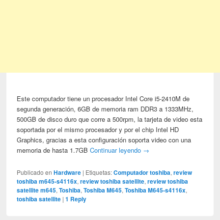
Este computador tiene un procesador Intel Core i5-2410M de
segunda generación, 6GB de memoria ram DDR3 a 1333MHz,
500GB de disco duro que corre a 500rpm, la tarjeta de video esta
soportada por el mismo procesador y por el chip Intel HD
Graphics, gracias a esta configuración soporta video con una
memoria de hasta 1.7GB
Continuar leyendo
→
Publicado en
Hardware
|
Etiquetas:
Computador toshiba
,
review
toshiba m645-s4116x
,
review toshiba satellite
,
review toshiba
satellite m645
,
Toshiba
,
Toshiba M645
,
Toshiba M645-s4116x
,
toshiba satellite
|
1
Reply