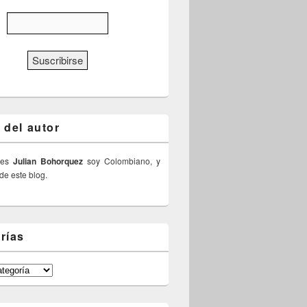
 del autor
 es
Julian Bohorquez
soy Colombiano, y
 de este blog.
rías