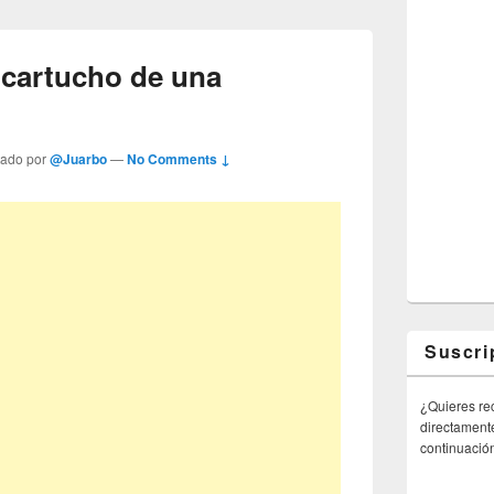
 cartucho de una
tado por
@Juarbo
—
No Comments ↓
Suscri
¿Quieres rec
directamente
continuació