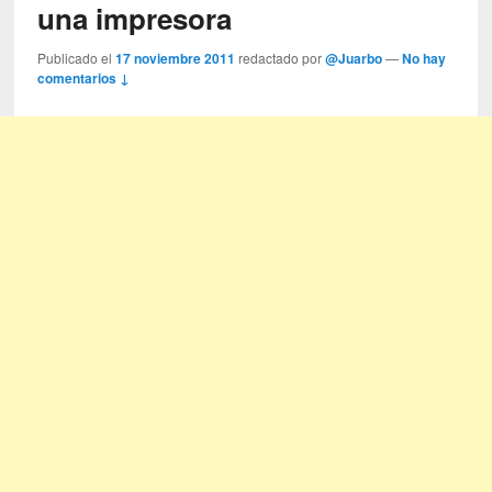
una impresora
Publicado el
17 noviembre 2011
redactado por
@Juarbo
—
No hay
comentarios ↓