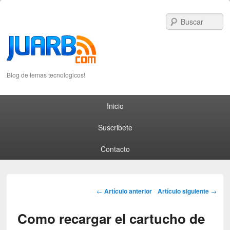
S
Blog de temas tecnologicos!
Primary menu
Skip to primary content
Skip to secondary content
Inicio
Suscribete
Contacto
Post navigation
←
Artículo anterior
Artículo siguiente
→
Como recargar el cartucho de