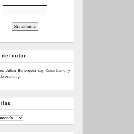
 del autor
 es
Julian Bohorquez
soy Colombiano, y
 de este blog.
rías