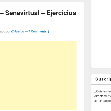
– Senavirtual – Ejercicios
tado por
@Juarbo
—
7 Comments ↓
Suscri
¿Quieres rec
directamente
continuació