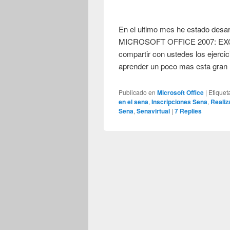
En el ultimo mes he estado d
MICROSOFT OFFICE 2007: EXCEL 
compartir con ustedes los ejerci
aprender un poco mas esta gran
Publicado en
Microsoft Office
|
Etiquet
en el sena
,
Inscripciones Sena
,
Realiz
Sena
,
Senavirtual
|
7
Replies