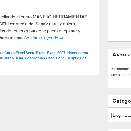
esarrollando el curso MANEJO HERRAMIENTAS
por medio del SenaVirtual, y quiero
cios de refuerzo para que puedan repasar y
 herramienta
Continuar leyendo
→
as:
Curso Excel Sena
,
Excel
,
Excel 2007
,
Hacer curso
Acerca
ar Curso Sena
,
Respuestas Excel Sena
,
Respuestas
Mi nombre
soy el autor
Catego
Categorías