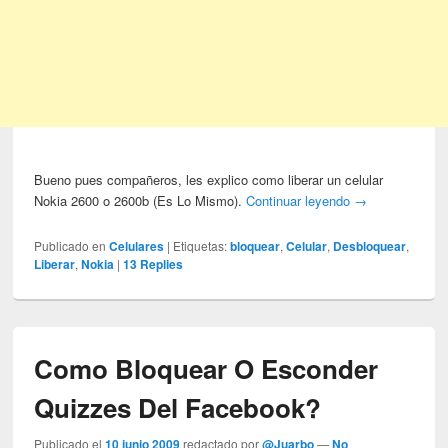
Bueno pues compañeros, les explico como liberar un celular
Nokia 2600 o 2600b (Es Lo Mismo).
Continuar leyendo
→
Publicado en
Celulares
|
Etiquetas:
bloquear
,
Celular
,
Desbloquear
,
Liberar
,
Nokia
|
13
Replies
Como Bloquear O Esconder
Quizzes Del Facebook?
Publicado el
10 junio 2009
redactado por
@Juarbo
—
No