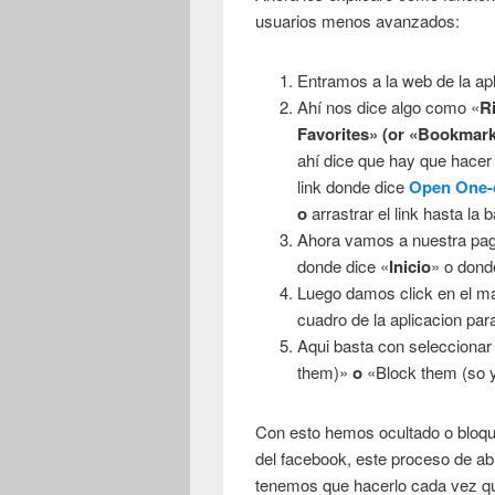
usuarios menos avanzados:
Entramos a la web de la ap
Ahí­ nos dice algo como «
Ri
Favorites» (or «Bookmark 
ahí­ dice que hay que hacer
link donde dice
Open One-c
o
arrastrar el link hasta la
Ahora vamos a nuestra pagin
donde dice «
Inicio
» o dond
Luego damos click en el m
cuadro de la aplicacion pa
Aqui basta con seleccionar 
them)»
o
«Block them (so y
Con esto hemos ocultado o bloque
del facebook, este proceso de abi
tenemos que hacerlo cada vez q