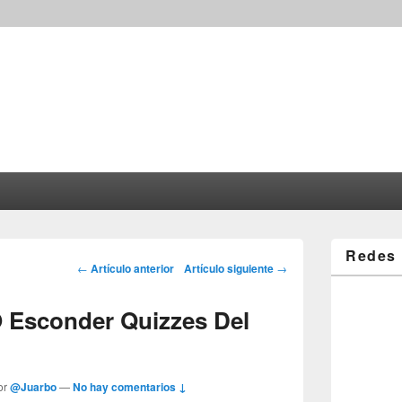
Redes 
Post navigation
←
Artículo anterior
Artículo siguiente
→
 Esconder Quizzes Del
or
@Juarbo
—
No hay comentarios ↓