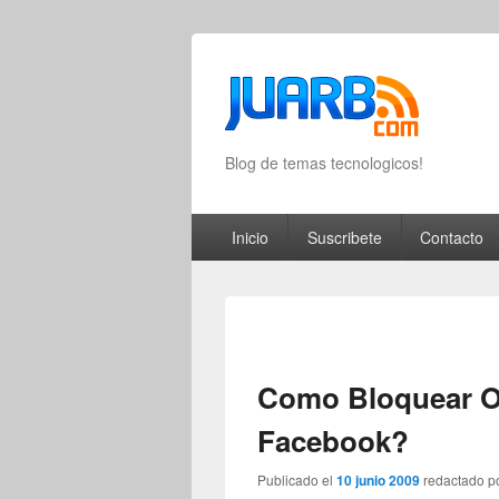
Blog de temas tecnologicos!
Primary menu
Skip to primary content
Skip to secondary content
Inicio
Suscribete
Contacto
Como Bloquear O
Facebook?
Publicado el
10 junio 2009
redactado p