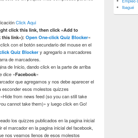
Empleo d
Ibagué
licación
Click Aqui
ght click this link, then click «Add to
this link»):
Open One-click Quiz Blocker
«
 click con el botón secundario del mouse en el
lick Quiz Blocker
y agregarlo a marcadores
 barra de marcadores.
a de Inicio, dando click en la parte de arriba
e dice «
Facebook
«
arcador que agregamos y nos debe aparecer el
ra esconder esos molestos quizzes
«Hide from news feed (so you can still take
ou cannot take them)» y luego click en Go!
ado los quizzes publicados en la pagina inicial
r el marcador en la pagina inicial del facebook,
ue nos veamos llenos de esos molestos