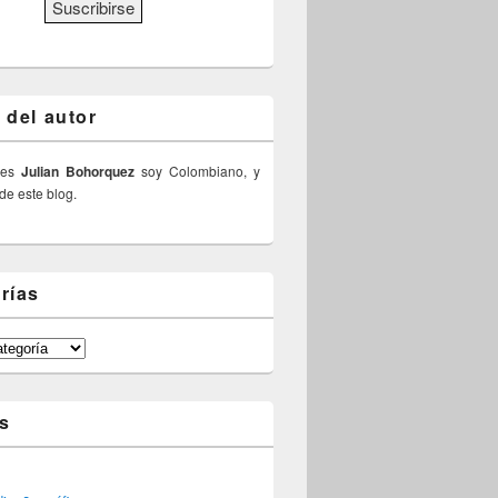
 del autor
 es
Julian Bohorquez
soy Colombiano, y
 de este blog.
rías
s