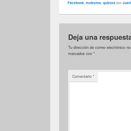
Facebook
,
molestos
,
quizzes
por
Juar
Deja una respuest
Tu dirección de correo electrónico no
marcados con
*
Comentario
*