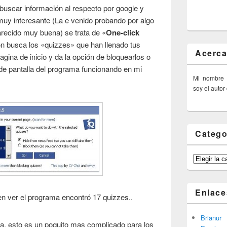
 buscar información al respecto por google y
uy interesante (La e venido probando por algo
ecido muy buena) se trata de «
One-click
ón busca los «quizzes» que han llenado tus
Acerca
gina de inicio y da la opción de bloquearlos o
de pantalla del programa funcionando en mi
Mi nombre
soy el autor
Catego
Categorías
Enlace
n ver el programa encontró 17 quizzes..
Brianur
a, esto es un poquito mas complicado para los