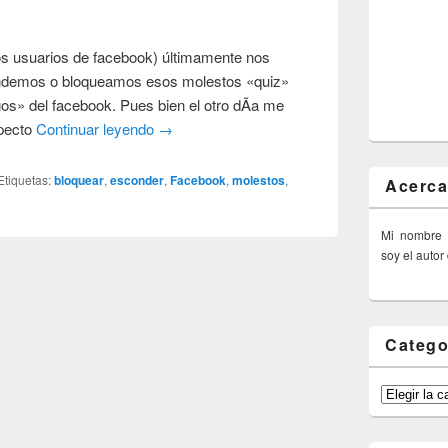
s usuarios de facebook) últimamente nos
demos o bloqueamos esos molestos «quiz»
gos» del facebook. Pues bien el otro dÃ­a me
specto
Continuar leyendo
→
Etiquetas:
bloquear
,
esconder
,
Facebook
,
molestos
,
Acerca
Mi nombre
soy el autor
Catego
Categorías