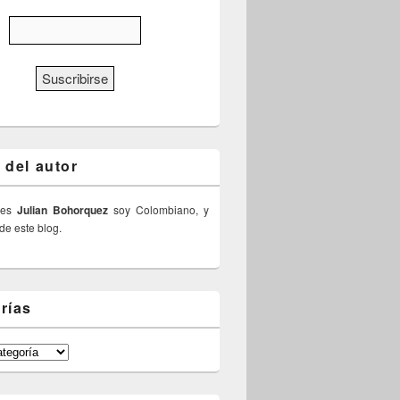
 del autor
 es
Julian Bohorquez
soy Colombiano, y
 de este blog.
rías