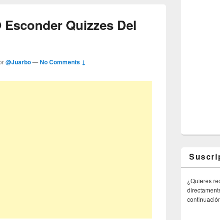
 Esconder Quizzes Del
or
@Juarbo
—
No Comments ↓
Suscri
¿Quieres rec
directamente
continuació