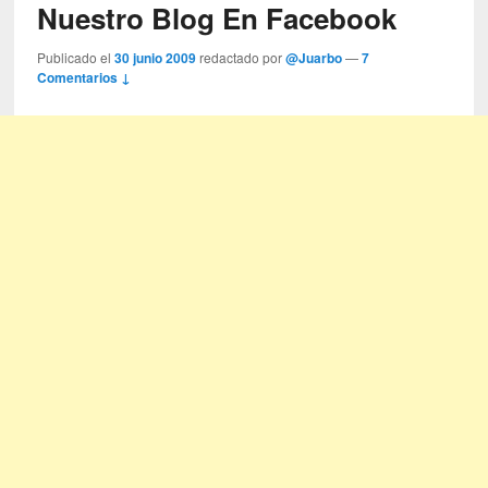
Nuestro Blog En Facebook
Publicado el
30 junio 2009
redactado por
@Juarbo
—
7
Comentarios ↓