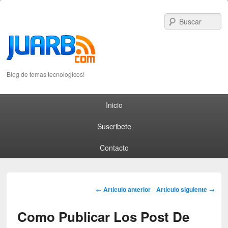
S
Blog de temas tecnologicos!
Primary menu
Skip to primary content
Skip to secondary content
Inicio
Suscribete
Contacto
Post navigation
←
Artículo anterior
Artículo siguiente
→
Como Publicar Los Post De