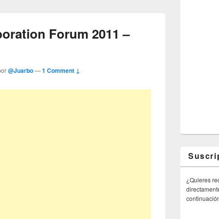
boration Forum 2011 –
por
@Juarbo
—
1 Comment ↓
Suscri
¿Quieres rec
directamente
continuació