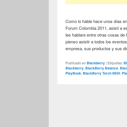
Como lo hable hace unos días en 
Forum Colombia 2011, asistí a e
les hablare entre otras cosas de l
pienso asistir a todos los evento
empresa, sus productos y sus di
Publicado en
Blackberry
|
Etiquetas:
B
Blackberry
,
BlackBerry Balance
,
Bla
PlayBook
,
BlackBerry Torch 9850
,
Pl