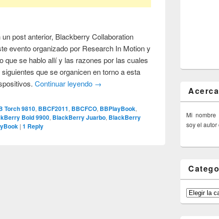
un post anterior, Blackberry Collaboration
ste evento organizado por Research In Motion y
o que se hablo allí y las razones por las cuales
s siguientes que se organicen en torno a esta
spositivos.
Continuar leyendo
→
Acerca
B Torch 9810
,
BBCF2011
,
BBCFCO
,
BBPlayBook
,
Mi nombre
ckBerry Bold 9900
,
BlackBerry Juarbo
,
BlackBerry
soy el autor
ayBook
|
1
Reply
Catego
Categorías