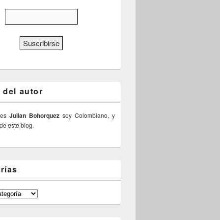
 del autor
 es
Julian Bohorquez
soy Colombiano, y
 de este blog.
rías