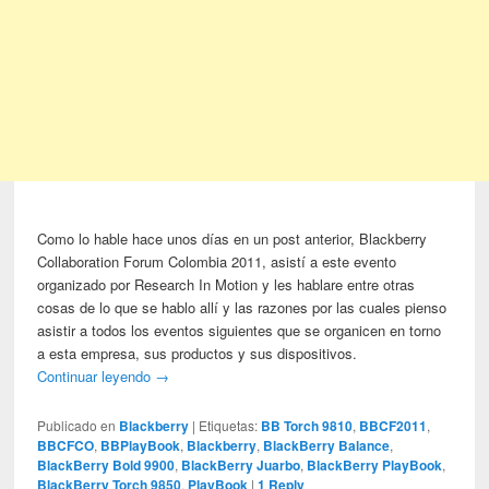
Como lo hable hace unos días en un post anterior, Blackberry
Collaboration Forum Colombia 2011, asistí a este evento
organizado por Research In Motion y les hablare entre otras
cosas de lo que se hablo allí y las razones por las cuales pienso
asistir a todos los eventos siguientes que se organicen en torno
a esta empresa, sus productos y sus dispositivos.
Continuar leyendo
→
Publicado en
Blackberry
|
Etiquetas:
BB Torch 9810
,
BBCF2011
,
BBCFCO
,
BBPlayBook
,
Blackberry
,
BlackBerry Balance
,
BlackBerry Bold 9900
,
BlackBerry Juarbo
,
BlackBerry PlayBook
,
BlackBerry Torch 9850
,
PlayBook
|
1
Reply