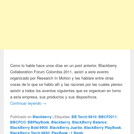
Como lo hable hace unos días en un post anterior, Blackberry
Collaboration Forum Colombia 2011, asistí a este evento
organizado por Research In Motion y les hablare entre otras
cosas de lo que se hablo allí y las razones por las cuales pienso
asistir a todos los eventos siguientes que se organicen en torno
a esta empresa, sus productos y sus dispositivos.
Continuar leyendo
→
Publicado en
Blackberry
|
Etiquetas:
BB Torch 9810
,
BBCF2011
,
BBCFCO
,
BBPlayBook
,
Blackberry
,
BlackBerry Balance
,
BlackBerry Bold 9900
,
BlackBerry Juarbo
,
BlackBerry PlayBook
,
BlackBerry Torch 9850
,
PlayBook
|
1
Reply