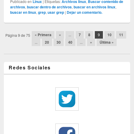
Publicado en
Linux
|
Etiquetas:
Archivos linux
,
Buscar contenido de
archivos
,
buscar dentro de archivos
,
buscar en archivos linux
,
buscar en linux
,
grep
,
usar grep
|
Dejar un comentario.
Post navigation
« Primera
«
...
7
8
9
10
11
Página 9 de 75
...
20
30
40
...
»
Última »
Redes Sociales