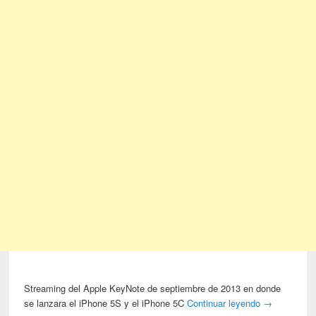
Streaming del Apple KeyNote de septiembre de 2013 en donde
se lanzara el iPhone 5S y el iPhone 5C
Continuar leyendo
→