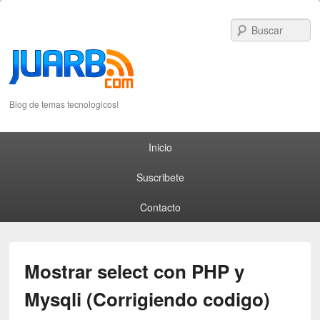
S
Blog de temas tecnologicos!
Primary menu
Skip to primary content
Skip to secondary content
Inicio
Suscribete
Contacto
Mostrar select con PHP y
Mysqli (Corrigiendo codigo)