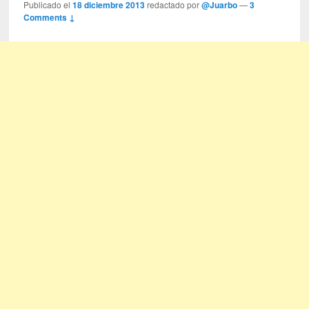
Publicado el
18 diciembre 2013
redactado por
@Juarbo
—
3
Comments ↓