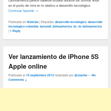
Latinoamérica parece haberse situado durante los últimos años
en el punto de mira en lo relativo a desarrollo tecnológico.
Continuar leyendo
→
Publicado en
Noticias
|
Etiquetas:
desarrollo tecnologico
,
desarrollo
tecnologico colombia
,
lamundi
,
latinoamerica
,
tic
,
tic latinoamerica
|
1
Reply
Ver lanzamiento de iPhone 5S
Apple online
Publicado el
10 septiembre 2013
redactado por
@Juarbo
—
No
Comments ↓