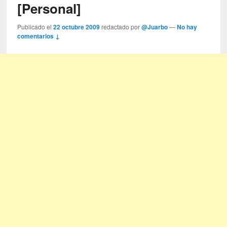
[Personal]
Publicado el
22 octubre 2009
redactado por
@Juarbo
—
No hay
comentarios ↓