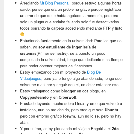
Arreglando
Mi Blog Personal
, porque estuvo algunas horas
caído, pensé que era un problema grave porque registraba
un error de que se le había agotado la memoria, pero era
solo un plugin que andaba fallando solo fue desactivarlos
todos borrando la carpeta accediendo mediante
FTP
y listo
Estudiando fuertemente en la universidad: Para los que no
saben, yo
soy estudiante de ingeniería de
sistemas
(Primer semestre), se a puesto un poco
complicada la universidad, tengo que dedicarle mas tiempo
para poder obtener mejores calificaciones.
Estoy empezando con mi proyecto de
Blog De
Videojuegos
, pero ya lo tengo algo abandonado, tengo que
volverme a animar y seguir con el, no dejar estancar eso.
Estoy trabajando como
blogger
en dos blogs, en
Copypasteando
y en
Ciberwolf
.
E estado leyendo mucho sobre Linux, y creo que volveré a
instalarlo, aun no me decido, pero creo que sera
Ubuntu
pero con entorno gráfico
Icewm
, aun no lo se, pero no hay
afán.
Y por ultimo, estoy planeando mi viaje a Bogotá a el
2do