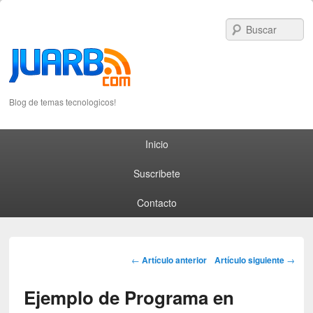
S
Blog de temas tecnologicos!
Primary menu
Skip to primary content
Skip to secondary content
Inicio
Suscribete
Contacto
Post navigation
←
Artículo anterior
Artículo siguiente
→
Ejemplo de Programa en