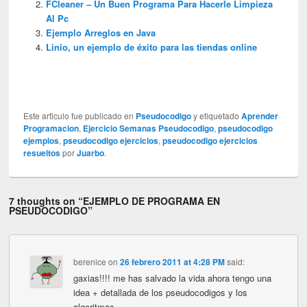
FCleaner – Un Buen Programa Para Hacerle Limpieza
Al Pc
Ejemplo Arreglos en Java
Linio, un ejemplo de éxito para las tiendas online
Este articulo fue publicado en
Pseudocodigo
y etiquetado
Aprender
Programacion
,
Ejercicio Semanas Pseudocodigo
,
pseudocodigo
ejemplos
,
pseudocodigo ejercicios
,
pseudocodigo ejercicios
resueltos
por
Juarbo
.
7 thoughts on “
EJEMPLO DE PROGRAMA EN
PSEUDOCODIGO
”
berenice
on
26 febrero 2011 at 4:28 PM
said:
gaxias!!!! me has salvado la vida ahora tengo una
idea + detallada de los pseudocodigos y los
algoritmas