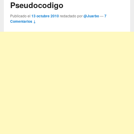
Pseudocodigo
Publicado el
13 octubre 2010
redactado por
@Juarbo
—
7
Comentarios ↓