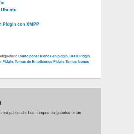
ño
s Ubuntu
n Pidgin con XMPP
 etiquetado
Como poner iconos en pidgin
,
Gtalk Pidgin
,
u
,
Pidgin
,
Temas de Emoticonos Pidgin
,
Temas Iconos
a
 será publicada.
Los campos obligatorios están