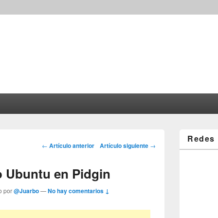
Redes 
Post navigation
←
Artículo anterior
Artículo siguiente
→
o Ubuntu en Pidgin
o por
@Juarbo
—
No hay comentarios ↓