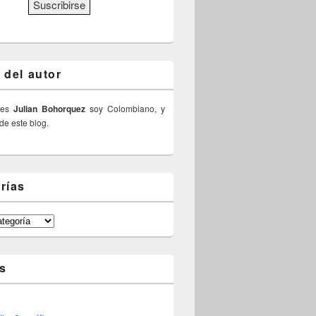
 del autor
 es
Julian Bohorquez
soy Colombiano, y
 de este blog.
rías
s