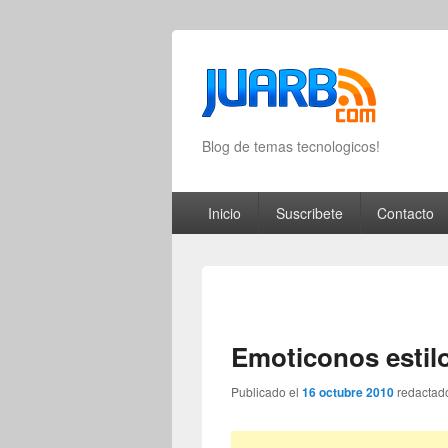
Blog de temas tecnologicos!
Primary menu
Skip to primary content
Skip to secondary content
Inicio
Suscribete
Contacto
Emoticonos estil
Publicado el
16 octubre 2010
redactad