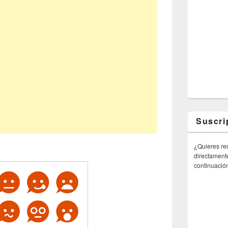
Suscri
¿Quieres rec
directamente
continuació