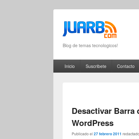
Blog de temas tecnologicos!
Primary menu
Skip to primary content
Skip to secondary content
Inicio
Suscribete
Contacto
Desactivar Barra
WordPress
Publicado el
27 febrero 2011
redactad