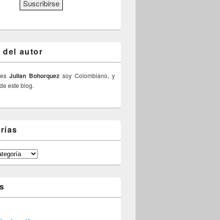
 del autor
 es
Julian Bohorquez
soy Colombiano, y
 de este blog.
rías
s