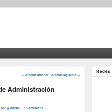
Redes 
Post navigation
←
Artículo anterior
Artículo siguiente
→
 de Administración
o por
@Juarbo
—
1 Comentario ↓