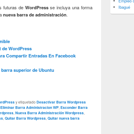
Empleo d
Ibagué
s futuras de
WordPress
se incluya una forma
ta
nueva barra de
administración
.
nible
st de WordPress
ara Compartir Entradas En Facebook
a barra superior de Ubuntu
rdPress
y etiquetado
Desactivar Barra Wordpress
,
Eliminar Barra Administracion WP
,
Esconder Barra
ordpress
,
Nueva Barra Administración Wordpress
,
ss
,
Quitar Barra Wordpress
,
Quitar nueva barra
.