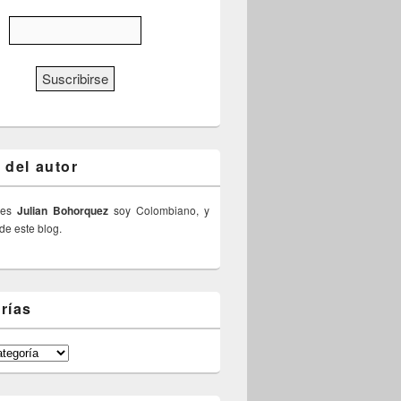
 del autor
 es
Julian Bohorquez
soy Colombiano, y
 de este blog.
rías