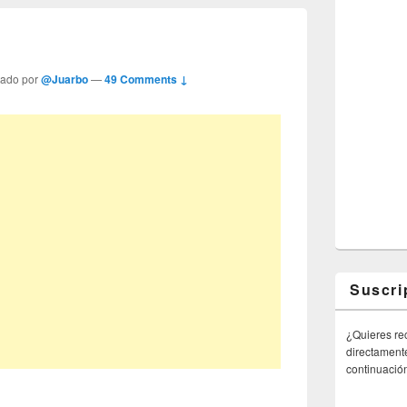
tado por
@Juarbo
—
49 Comments ↓
Suscri
¿Quieres rec
directamente
continuació