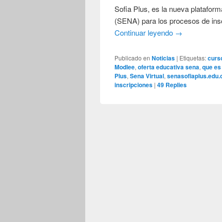
Sofia Plus, es la nueva platafor
(SENA) para los procesos de insc
Continuar leyendo
→
Publicado en
Noticias
|
Etiquetas:
curs
Modlee
,
oferta educativa sena
,
que es 
Plus
,
Sena Virtual
,
senasofiaplus.edu.
inscripciones
|
49
Replies