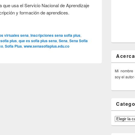
ma que usa el Servicio Nacional de Aprendizaje
ripción y formación de aprendices.
os virtuales sena
,
Inscripciones sena sofia plus
,
sofia plus
,
que es sofia plus sena
,
Sena
,
Sena Sofia
co
,
Sofia Plus
,
www.senasofiaplus.edu.co
Acerca
Mi nombre
soy el autor
Catego
Categorías