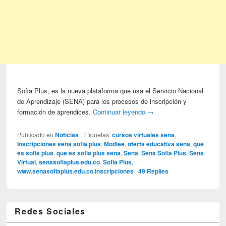
Sofia Plus, es la nueva plataforma que usa el Servicio Nacional
de Aprendizaje (SENA) para los procesos de inscripción y
formación de aprendices.
Continuar leyendo
→
Publicado en
Noticias
|
Etiquetas:
cursos virtuales sena
,
Inscripciones sena sofia plus
,
Modlee
,
oferta educativa sena
,
que
es sofia plus
,
que es sofia plus sena
,
Sena
,
Sena Sofia Plus
,
Sena
Virtual
,
senasofiaplus.edu.co
,
Sofia Plus
,
www.senasofiaplus.edu.co inscripciones
|
49
Replies
Redes Sociales