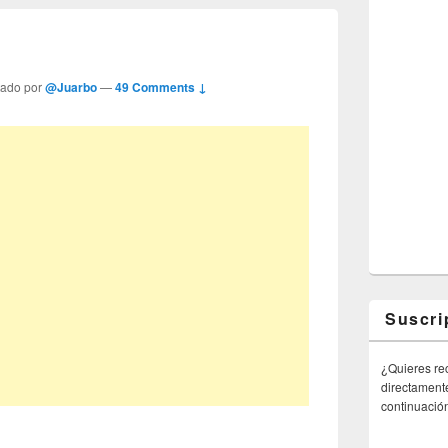
tado por
@Juarbo
—
49 Comments ↓
Suscri
¿Quieres rec
directamente
continuació