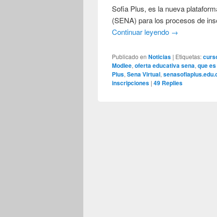
Sofia Plus, es la nueva platafor
(SENA) para los procesos de insc
Continuar leyendo
→
Publicado en
Noticias
|
Etiquetas:
curs
Modlee
,
oferta educativa sena
,
que es 
Plus
,
Sena Virtual
,
senasofiaplus.edu.
inscripciones
|
49
Replies