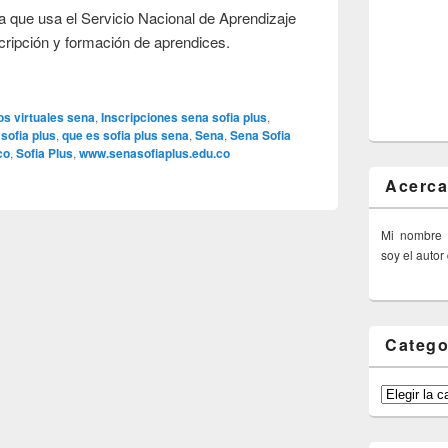
ma que usa el Servicio Nacional de Aprendizaje
ripción y formación de aprendices.
os virtuales sena
,
Inscripciones sena sofia plus
,
sofia plus
,
que es sofia plus sena
,
Sena
,
Sena Sofia
co
,
Sofia Plus
,
www.senasofiaplus.edu.co
Acerca
Mi nombre
soy el autor
Catego
Categorías