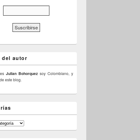
 del autor
 es
Julian Bohorquez
soy Colombiano, y
 de este blog.
rías