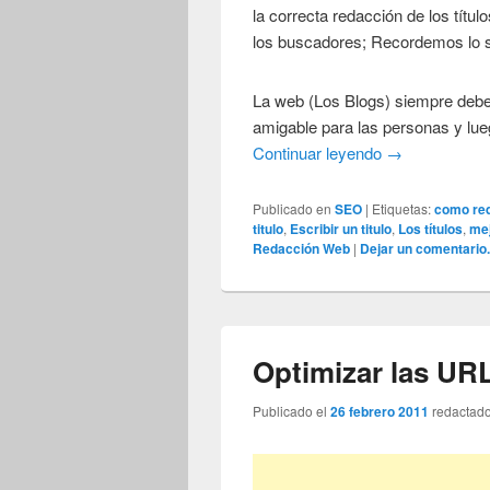
la correcta redacción de los títu
los buscadores; Recordemos lo s
La web (Los Blogs) siempre debe
amigable para las personas y lu
Continuar leyendo
→
Publicado en
SEO
|
Etiquetas:
como red
titulo
,
Escribir un titulo
,
Los títulos
,
mej
Redacción Web
|
Dejar un comentario
Optimizar las URL
Publicado el
26 febrero 2011
redactad