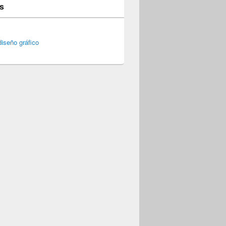
s
iseño gráfico