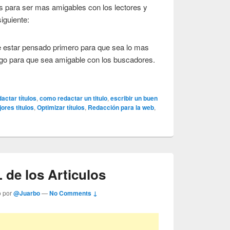
los para ser mas amigables con los lectores y
iguiente:
 estar pensado primero para que sea lo mas
ego para que sea amigable con los buscadores.
actar títulos
,
como redactar un titulo
,
escribir un buen
ores titulos
,
Optimizar títulos
,
Redacción para la web
,
.
 de los Articulos
o por
@Juarbo
—
No Comments ↓