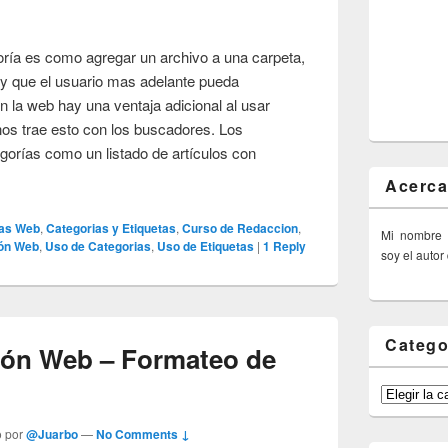
goría es como agregar un archivo a una carpeta,
s y que el usuario mas adelante pueda
en la web hay una ventaja adicional al usar
 nos trae esto con los buscadores. Los
gorías como un listado de artículos con
Acerca
ias Web
,
Categorias y Etiquetas
,
Curso de Redaccion
,
Mi nombre
ón Web
,
Uso de Categorias
,
Uso de Etiquetas
|
1
Reply
soy el autor
Catego
ión Web – Formateo de
Categorías
o por
@Juarbo
—
No Comments ↓