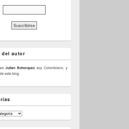
 del autor
 es
Julian Bohorquez
soy Colombiano, y
 de este blog.
rías