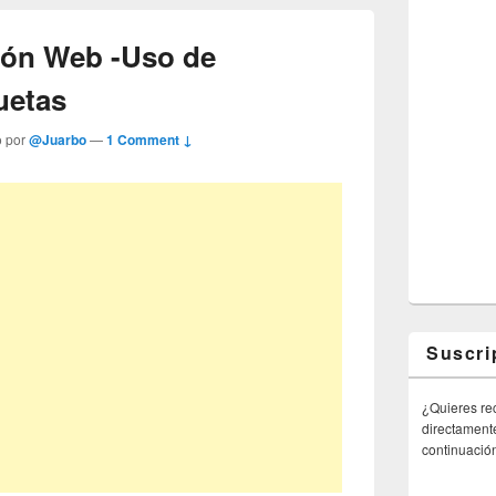
ión Web -Uso de
uetas
o por
@Juarbo
—
1 Comment ↓
Suscri
¿Quieres rec
directamente
continuació