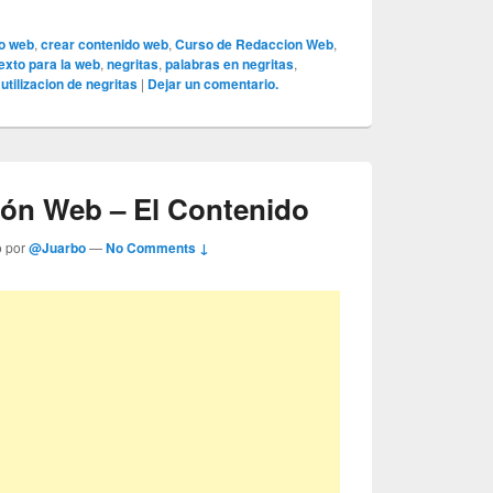
o web
,
crear contenido web
,
Curso de Redaccion Web
,
exto para la web
,
negritas
,
palabras en negritas
,
,
utilizacion de negritas
|
Dejar un comentario.
ón Web – El Contenido
o por
@Juarbo
—
No Comments ↓