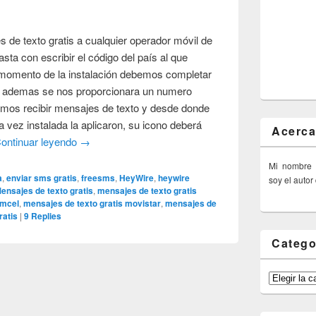
 de texto gratis a cualquier operador móvil de
sta con escribir el código del país al que
momento de la instalación debemos completar
e ademas se nos proporcionara un numero
remos recibir mensajes de texto y desde donde
 vez instalada la aplicaron, su icono deberá
Acerca
ontinuar leyendo
→
Mi nombre
a
,
enviar sms gratis
,
freesms
,
HeyWire
,
heywire
soy el autor
ensajes de texto gratis
,
mensajes de texto gratis
omcel
,
mensajes de texto gratis movistar
,
mensajes de
ratis
|
9
Replies
Catego
Categorías