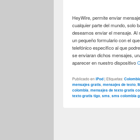
HeyWire, permite enviar mensajes
cualquier parte del mundo, solo ba
deseamos enviar el mensaje. Al 
un pequeño formulario con el qu
telefónico especifico al que pod
se enviaran dichos mensajes, una
aparecer en nuestro dispositivo
C
Publicado en
iPod
|
Etiquetas:
Colombi
mensajes gratis
,
mensajes de texto
,
M
colombia
,
mensajes de texto gratis c
texto gratis tigo
,
sms
,
sms colombia g