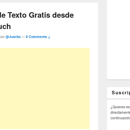
e Texto Gratis desde
uch
 por
@Juarbo
—
9 Comments ↓
Suscri
¿Quieres rec
directamente
continuació