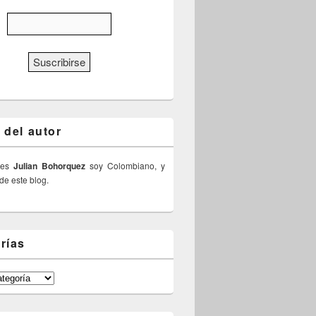
 del autor
 es
Julian Bohorquez
soy Colombiano, y
 de este blog.
rías