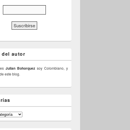
 del autor
 es
Julian Bohorquez
soy Colombiano, y
 de este blog.
rías