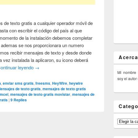
 de texto gratis a cualquier operador móvil de
sta con escribir el código del país al que
momento de la instalación debemos completar
e ademas se nos proporcionara un numero
remos recibir mensajes de texto y desde donde
Acerca
 vez instalada la aplicaron, su icono deberá
ontinuar leyendo
→
Mi nombre
soy el autor
a
,
enviar sms gratis
,
freesms
,
HeyWire
,
heywire
ensajes de texto gratis
,
mensajes de texto gratis
omcel
,
mensajes de texto gratis movistar
,
mensajes de
ratis
|
9
Replies
Catego
Categorías