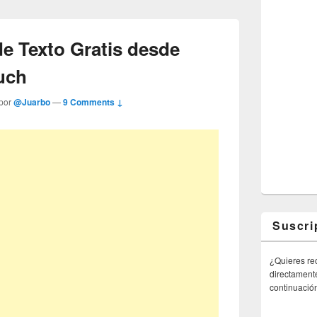
e Texto Gratis desde
uch
 por
@Juarbo
—
9 Comments ↓
Suscri
¿Quieres rec
directamente
continuació