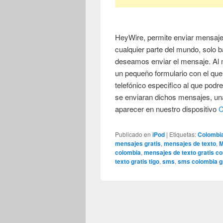
HeyWire, permite enviar mensajes
cualquier parte del mundo, solo ba
deseamos enviar el mensaje. Al 
un pequeño formulario con el qu
telefónico especifico al que pod
se enviaran dichos mensajes, una
aparecer en nuestro dispositivo
C
Publicado en
iPod
|
Etiquetas:
Colombi
mensajes gratis
,
mensajes de texto
,
M
colombia
,
mensajes de texto gratis c
texto gratis tigo
,
sms
,
sms colombia g