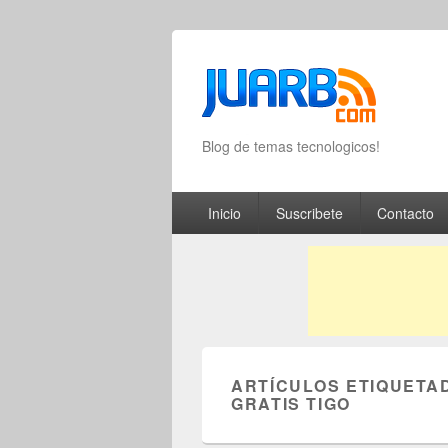
Blog de temas tecnologicos!
Primary menu
Skip to primary content
Skip to secondary content
Inicio
Suscribete
Contacto
ARTÍCULOS ETIQUETA
GRATIS TIGO