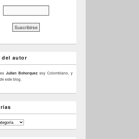
 del autor
 es
Julian Bohorquez
soy Colombiano, y
 de este blog.
rías