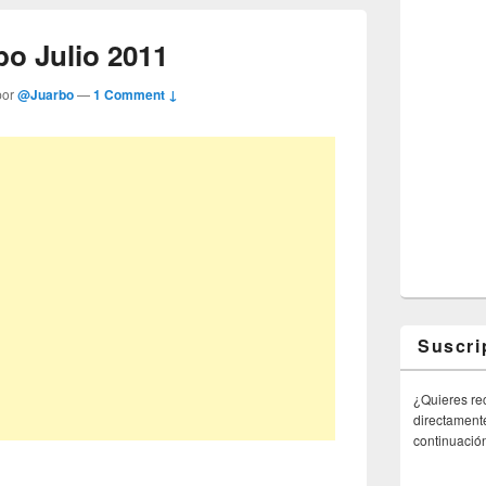
bo Julio 2011
por
@Juarbo
—
1 Comment ↓
Suscri
¿Quieres rec
directamente
continuació