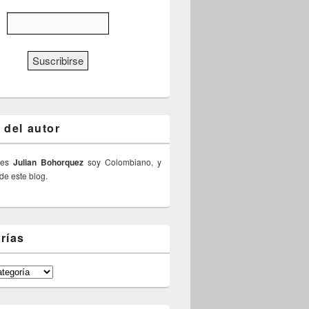
 del autor
 es
Julian Bohorquez
soy Colombiano, y
 de este blog.
rías