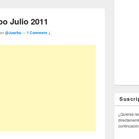
bo Julio 2011
por
@Juarbo
—
1 Comment ↓
Suscri
¿Quieres rec
directamente
continuació