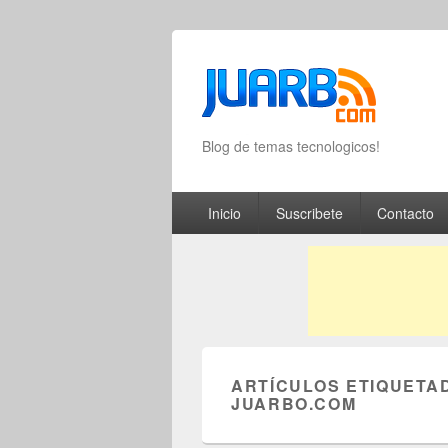
Blog de temas tecnologicos!
Primary menu
Skip to primary content
Skip to secondary content
Inicio
Suscribete
Contacto
ARTÍCULOS ETIQUETA
JUARBO.COM