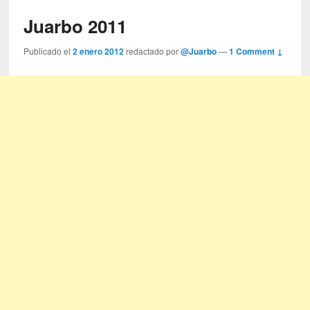
Juarbo 2011
Publicado el
2 enero 2012
redactado por
@Juarbo
—
1 Comment ↓