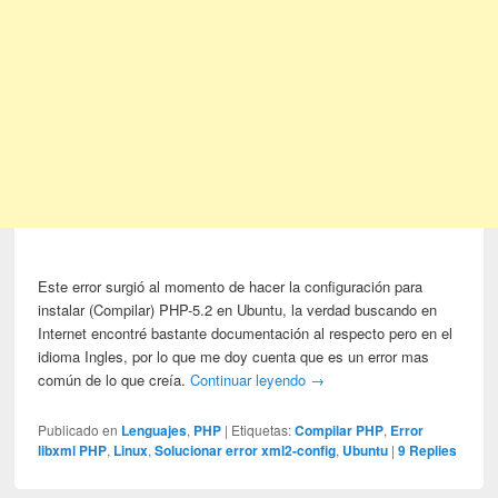
Este error surgió al momento de hacer la configuración para
instalar (Compilar) PHP-5.2 en Ubuntu, la verdad buscando en
Internet encontré bastante documentación al respecto pero en el
idioma Ingles, por lo que me doy cuenta que es un error mas
común de lo que creía.
Continuar leyendo
→
Publicado en
Lenguajes
,
PHP
|
Etiquetas:
Compilar PHP
,
Error
libxml PHP
,
Linux
,
Solucionar error xml2-config
,
Ubuntu
|
9
Replies