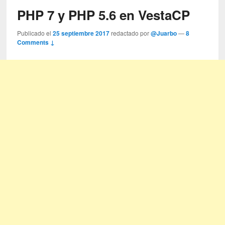
PHP 7 y PHP 5.6 en VestaCP
Publicado el
25 septiembre 2017
redactado por
@Juarbo
—
8
Comments ↓