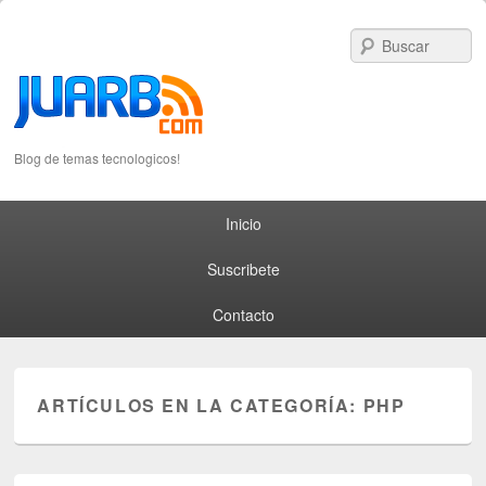
S
Blog de temas tecnologicos!
Primary menu
Skip to primary content
Skip to secondary content
Inicio
Suscribete
Contacto
ARTÍCULOS EN LA CATEGORÍA:
PHP