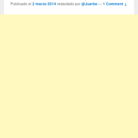
Publicado el
2 marzo 2014
redactado por
@Juarbo
—
1 Comment ↓