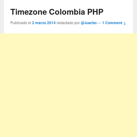
Timezone Colombia PHP
Publicado el
2 marzo 2014
redactado por
@Juarbo
—
1 Comment ↓