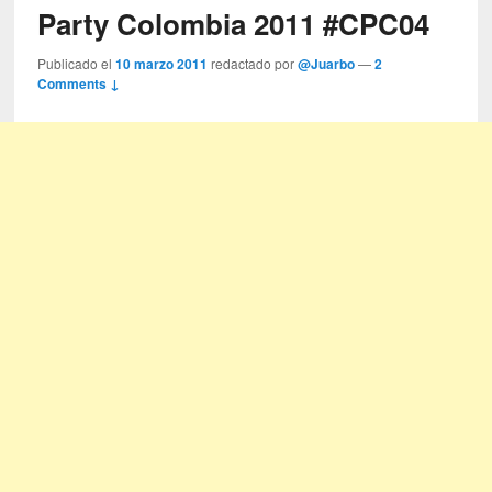
Party Colombia 2011 #CPC04
Publicado el
10 marzo 2011
redactado por
@Juarbo
—
2
Comments ↓