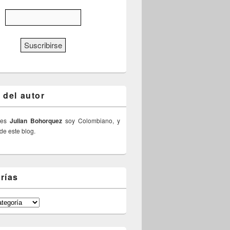
 del autor
 es
Julian Bohorquez
soy Colombiano, y
 de este blog.
rías