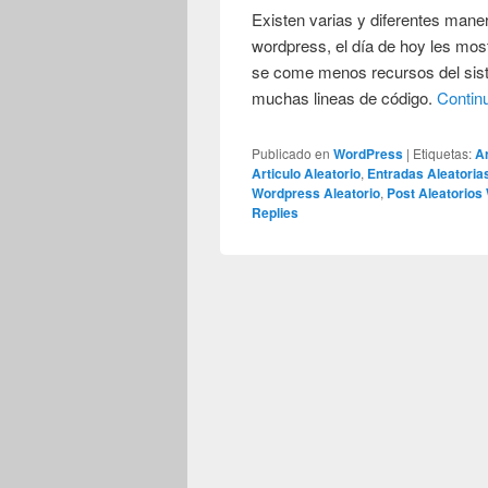
Existen varias y diferentes maner
wordpress, el día de hoy les most
se come menos recursos del sist
muchas lineas de código.
Contin
Publicado en
WordPress
|
Etiquetas:
Ar
Articulo Aleatorio
,
Entradas Aleatori
Wordpress Aleatorio
,
Post Aleatorios
Replies