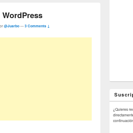
io WordPress
por
@Juarbo
—
3 Comments ↓
Suscri
¿Quieres rec
directamente
continuació