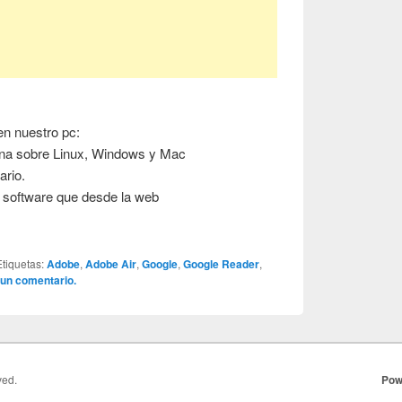
en nuestro pc:
iona sobre Linux, Windows y Mac
ario.
e software que desde la web
Etiquetas:
Adobe
,
Adobe Air
,
Google
,
Google Reader
,
 un comentario.
ved.
Pow