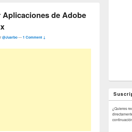
 Aplicaciones de Adobe
ux
or
@Juarbo
—
1 Comment ↓
Suscri
¿Quieres rec
directamente
continuació