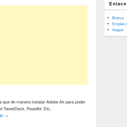
Enlace
Brianur
Empleo d
Ibagué
ca que de manera instalar Adobe Air para poder
 el TweetDeck, ReadAir, Etc..
ndo
→