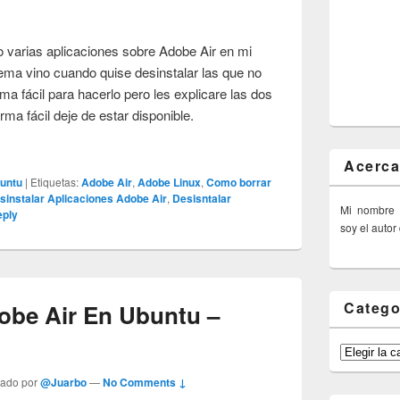
 varias aplicaciones sobre Adobe Air en mi
ema vino cuando quise desinstalar las que no
a fácil para hacerlo pero les explicare las dos
ma fácil deje de estar disponible.
Acerca
untu
|
Etiquetas:
Adobe Air
,
Adobe Linux
,
Como borrar
sinstalar Aplicaciones Adobe Air
,
Desisntalar
Mi nombre
ply
soy el autor
Catego
obe Air En Ubuntu –
Categorías
tado por
@Juarbo
—
No Comments ↓