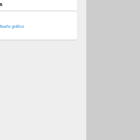
s
iseño gráfico