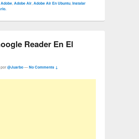
Adobe
,
Adobe Air
,
Adobe Air En Ubuntu
,
Instalar
rio.
Google Reader En El
 por
@Juarbo
—
No Comments ↓