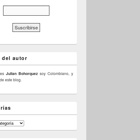
 del autor
 es
Julian Bohorquez
soy Colombiano, y
 de este blog.
rías