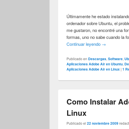
Últimamente he estado instalando
ordenador sobre Ubuntu, el probl
me gustaron, no encontré una form
formas, uno no sabe cuando la for
Continuar leyendo
→
Publicado en
Descargas
,
Software
,
Ub
Aplicaciones Adobe Air en Ubuntu
,
De
Aplicaciones Adobe Air en Linux
|
1
Re
Como Instalar Ad
Linux
Publicado el
22 noviembre 2009
redac