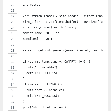
  int retval;
  /*** strlen (name) = size_needed - sizeof (*host_a
  size_t len = sizeof(temp.buffer) - 16*sizeof(unsig
  char name[sizeof(temp.buffer)];
  memset(name, '0', len);
  name[len] = '\0';
  retval = gethostbyname_r(name, &resbuf, temp.buffe
  if (strcmp(temp.canary, CANARY) != 0) {
    puts("vulnerable");
    exit(EXIT_SUCCESS);
  }
  if (retval == ERANGE) {
    puts("not vulnerable");
    exit(EXIT_SUCCESS);
  }
  puts("should not happen");