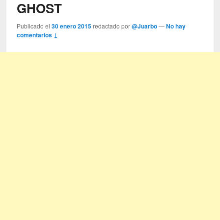
GHOST
Publicado el
30 enero 2015
redactado por
@Juarbo
—
No hay
comentarios ↓