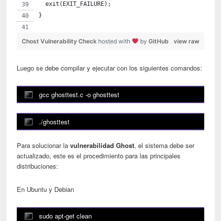
  exit(EXIT_FAILURE);
}
Chost Vulnerability Check
hosted with
by
GitHub
view raw
Luego se debe compilar y ejecutar con los siguientes comandos:
gcc ghosttest.c -o ghosttest
./ghosttest
Para solucionar la
vulnerabilidad Ghost
, el sistema debe ser
actualizado, este es el procedimiento para las principales
distribuciones:
En Ubuntu y Debian
sudo apt-get clean