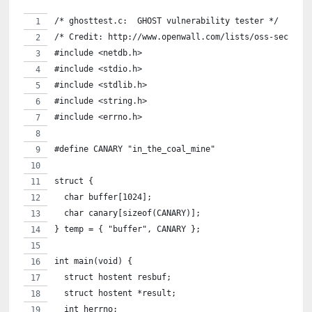
/* ghosttest.c:  GHOST vulnerability tester */
/* Credit: http://www.openwall.com/lists/oss-securit
#include <netdb.h>
#include <stdio.h>
#include <stdlib.h>
#include <string.h>
#include <errno.h>
#define CANARY "in_the_coal_mine"
struct {
  char buffer[1024];
  char canary[sizeof(CANARY)];
} temp = { "buffer", CANARY };
int main(void) {
  struct hostent resbuf;
  struct hostent *result;
  int herrno;