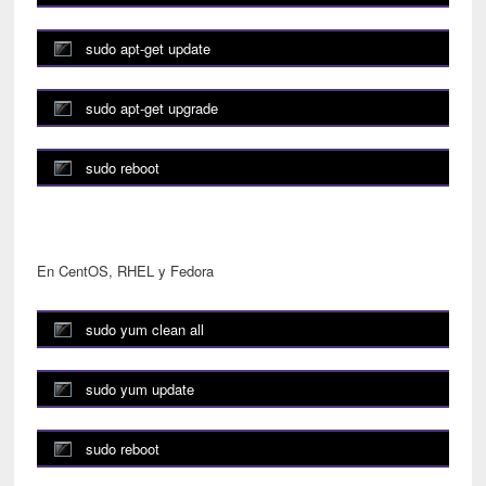
sudo apt-get update
sudo apt-get upgrade
sudo reboot
En CentOS, RHEL y Fedora
sudo yum clean all
sudo yum update
sudo reboot