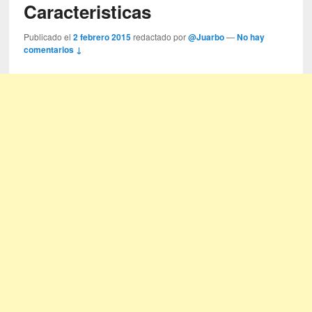
Caracteristicas
Publicado el
2 febrero 2015
redactado por
@Juarbo
—
No hay
comentarios ↓