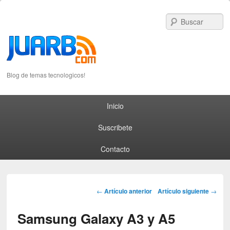
S
Blog de temas tecnologicos!
Primary menu
Skip to primary content
Skip to secondary content
Inicio
Suscribete
Contacto
Post navigation
←
Artículo anterior
Artículo siguiente
→
Samsung Galaxy A3 y A5