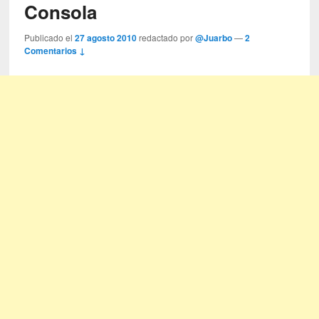
Consola
Publicado el
27 agosto 2010
redactado por
@Juarbo
—
2
Comentarios ↓