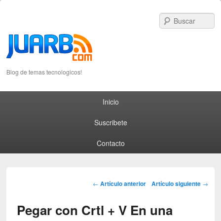
S
Blog de temas tecnologicos!
Primary menu
Skip to primary content
Skip to secondary content
Inicio
Suscribete
Contacto
Post navigation
←
Artículo anterior
Artículo siguiente
→
Pegar con Crtl + V En una