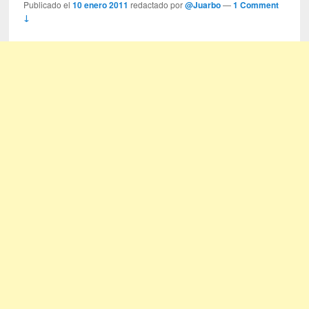
Publicado el
10 enero 2011
redactado por
@Juarbo
—
1 Comment
↓