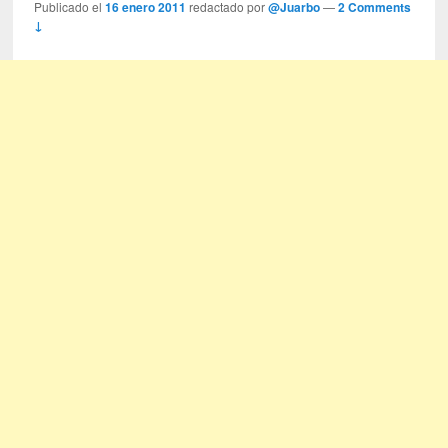
Publicado el
16 enero 2011
redactado por
@Juarbo
—
2 Comments
↓