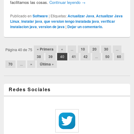
facilitarnos las cosas.
Continuar leyendo
→
Publicado en
Software
|
Etiquetas:
Actualizar Java
,
Actualizar Java
Linux
,
instalar java
,
que version tengo instalada java
,
verificar
instalacion java
,
version de java
|
Dejar un comentario.
Post navigation
« Primera
«
...
10
20
30
...
Página 40 de 75
38
39
40
41
42
...
50
60
70
...
»
Última »
Redes Sociales