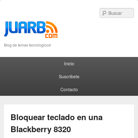
S
Blog de temas tecnologicos!
Primary menu
Skip to primary content
Skip to secondary content
Inicio
Suscribete
Contacto
Bloquear teclado en una
Blackberry 8320