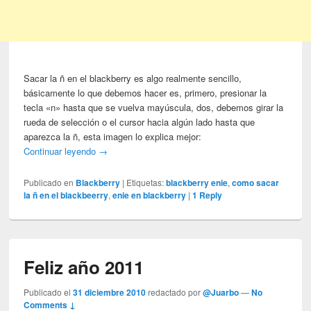
Sacar la ñ en el blackberry es algo realmente sencillo,
básicamente lo que debemos hacer es, primero, presionar la
tecla «n» hasta que se vuelva mayúscula, dos, debemos girar la
rueda de selección o el cursor hacia algún lado hasta que
aparezca la ñ, esta imagen lo explica mejor:
Continuar leyendo
→
Publicado en
Blackberry
|
Etiquetas:
blackberry enie
,
como sacar
la ñ en el blackbeerry
,
enie en blackberry
|
1
Reply
Feliz año 2011
Publicado el
31 diciembre 2010
redactado por
@Juarbo
—
No
Comments ↓