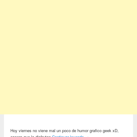
Hoy viernes no viene mal un poco de humor grafico geek xD,
espero que lo disfruten
Continuar leyendo
→