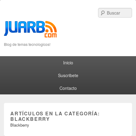
S
Blog de temas tecnologicos!
Primary menu
Skip to primary content
Skip to secondary content
Inicio
Suscribete
Contacto
ARTÍCULOS EN LA CATEGORÍA:
BLACKBERRY
Blackberry