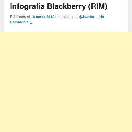
Infografia Blackberry (RIM)
Publicado el
18 mayo 2012
redactado por
@Juarbo
—
No
Comments ↓