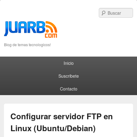
S
Blog de temas tecnologicos!
Primary menu
Skip to primary content
Skip to secondary content
Inicio
Suscribete
Contacto
Configurar servidor FTP en
Linux (Ubuntu/Debian)