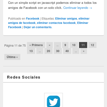
Con un simple script en javascript podemos eliminar a todos los
amigos de Facebook con un solo click.
Continuar leyendo
→
Publicado en
Facebook
|
Etiquetas:
Eliminar amigos
,
eliminar
amigos de facebook
,
eliminar contactos facebook
,
Eliminar
Facebook
|
Dejar un comentario.
Post navigation
« Primera
«
...
9
10
11
12
Página 11 de 75
13
...
20
30
40
...
»
Última »
Redes Sociales