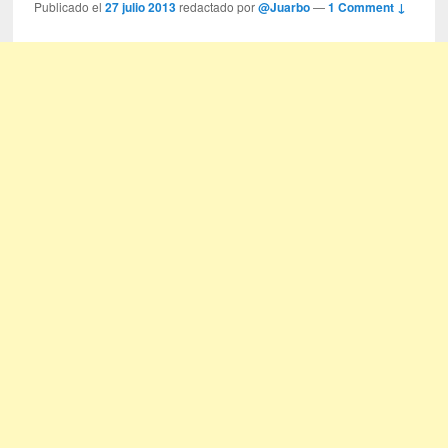
Publicado el
27 julio 2013
redactado por
@Juarbo
—
1 Comment ↓